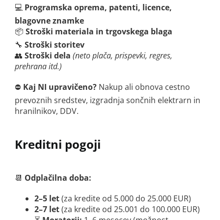
💻
Programska oprema, patenti, licence,
blagovne znamke
📦
Stroški materiala in trgovskega blaga
🔧
Stroški storitev
👥
Stroški dela
(neto plača, prispevki, regres,
prehrana itd.)
⛔
Kaj NI upravičeno?
Nakup ali obnova cestno
prevoznih sredstev, izgradnja sončnih elektrarn in
hranilnikov, DDV.
Kreditni pogoji
📆
Odplačilna doba:
2–5 let
(za kredite od 5.000 do 25.000 EUR)
2–7 let
(za kredite od 25.001 do 100.000 EUR)
⏳
Moratorij:
1–6 mesecev (možnost