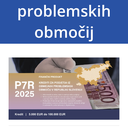
problemskih
KOŠARICA
REZULTATI
območij
ISKANJA
ZA: