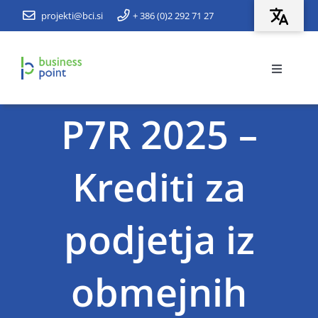
Preskoči
projekti@bci.si
+ 386 (0)2 292 71 27
na
vsebino
Vklopi/I
navigaci
Domov
P7R 2025 –
Razpisi/Subvencije
Krediti za
Aktivnosti
podjetja iz
Prostovoljci
obmejnih
Izobraževanja