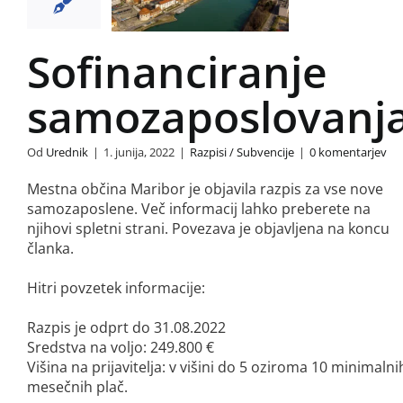
ozaposlovanja
si / Subvencije
Sofinanciranje
samozaposlovanj
Od
Urednik
|
1. junija, 2022
|
Razpisi / Subvencije
|
0 komentarjev
Mestna občina Maribor je objavila razpis za vse nove
samozaposlene. Več informacij lahko preberete na
njihovi spletni strani. Povezava je objavljena na koncu
članka.
Hitri povzetek informacije:
Razpis je odprt do 31.08.2022
Sredstva na voljo: 249.800 €
Višina na prijavitelja: v višini do 5 oziroma 10 minimalni
mesečnih plač.