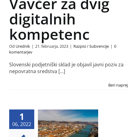
Vavčer za dvig
si / Subvencije
Košarica
digitalnih
REZULTATI
kompetenc
ISKANJA
ZA:
Od
Urednik
|
21. februarja, 2023
|
Razpisi / Subvencije
|
0
komentarjev
Slovenski podjetniški sklad je objavil javni poziv za
nepovratna sredstva [...]
Beri naprej
1
nanciranje
06, 2022