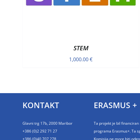
STEM
1,000.00
€
KONTAKT
ERASMUS +
Glavni trg 17b, 2000 Maribor
Ta projekt je bil financira
+386 (0)2 292 71 27
programa Erasmus+. Ta sple
+386 (0)40 707 278
Komisija ne more biti odg