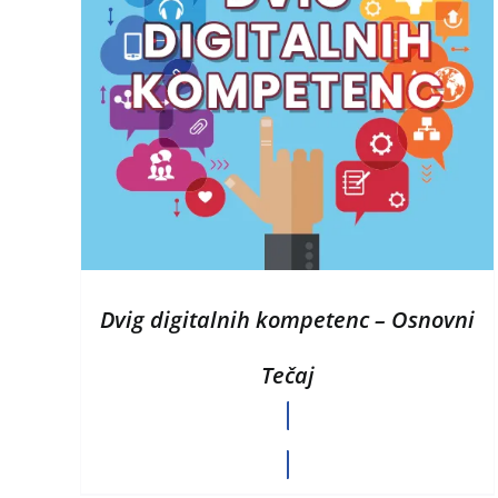
HITRI OGLED
Dvig digitalnih kompetenc – Osnovni
Tečaj
CENA PO DOGOVORU