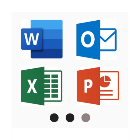
DODAJ V KOŠARICO
/
HITRI OGLED