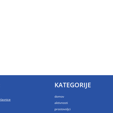
:
KATEGORIJE
domov
elavnice
aktivnosti
prostovoljci