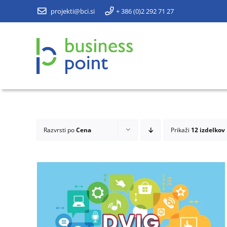
Preskoči
projekti@bci.si
+ 386 (0)2 292 71 27
na
vsebino
Razvrsti po
Cena
Prikaži
12 izdelkov