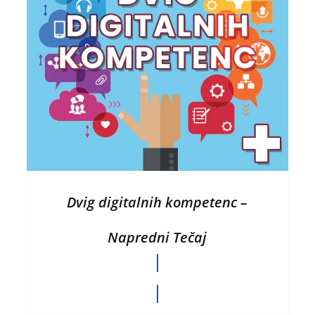
DODAJ V KOŠARICO
/
HITRI OGLED
Dvig digitalnih kompetenc –
Napredni Tečaj
CENA PO DOGOVORU