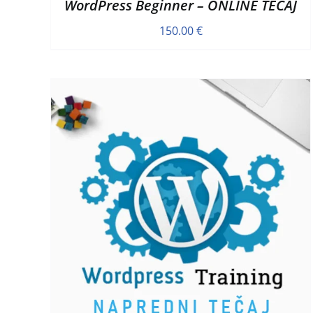
WordPress Beginner – ONLINE TEČAJ
150.00
€
D
DODAJ V KOŠARICO
/
HITRI OGLED