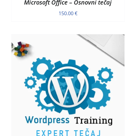
Microsoft Office – Osnovni tečaj
150.00
€
DODAJ V KOŠARICO
/
HITRI OGLED