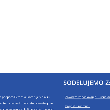
SODELUJEMO Z
n s podporo Evropske komisije v okviru
•
Zavod za zaposlovanje – učne d
tna stran odraža le stališčaavtorja in
•
Projekti Erasmus+
ovorna za kakršno koli uporabo uporabo